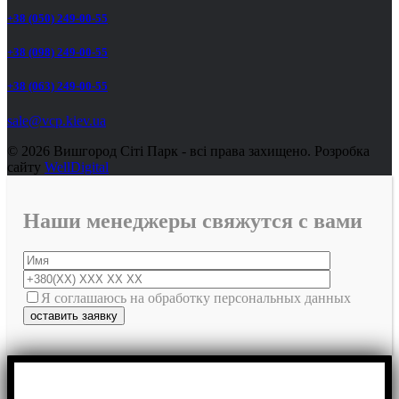
+38 (050) 249-00-55
+38 (098) 249-00-55
+38 (063) 249-00-55
sale@vcp.kiev.ua
© 2026 Вишгород Сіті Парк - всі права захищено.
Розробка
сайту
WellDigital
Наши менеджеры свяжутся с вами
Я соглашаюсь на обработку персональных данных