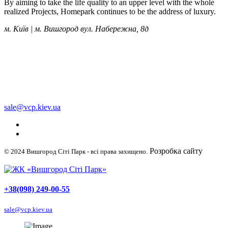
By aiming to take the life quality to an upper level with the whole
realized Projects, Homepark continues to be the address of luxury.
м. Київ | м. Вишгород вул. Набережна, 8д
+38 (050) 249-00-55
+38 (098) 249-00-55
+38 (063) 249-00-55
sale@vcp.kiev.ua
Розробка сайту
© 2024 Вишгород Сіті Парк - всі права захищено.
WellDigital
+38(098) 249-00-55
sale@vcp.kiev.ua