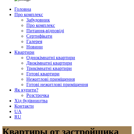
Головна
Про комплекс
Забудовник
Про комплекс
Питання-відповіді
Сертифікати
Галерея
Новини
Квартири
Однокімнатні квартири
Двокімнатні квартири
Трикімнатні квартири
Готові квартири
Нежитлові приміщення
Готові нежитлові приміщення
Як купити?
Розстрочка
Хід будівництва
Контакти
UA
RU
Квартиры от застройщика