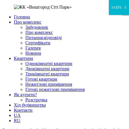
ЗАКРЫТЬ
X
X
Головна
Про комплекс
Забудовник
Про комплекс
Питання-відповіді
Сертифікати
Галерея
Новини
Квартири
Однокімнатні квартири
Двокімнатні квартири
Трикімнатні квартири
Готові квартири
Нежитлові приміщення
Готові нежитлові приміщення
Як купити?
Розстрочка
Хід будівництва
Контакти
UA
RU