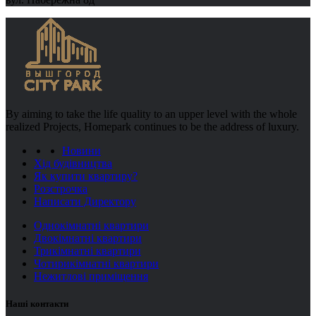
By aiming to take the life quality to an upper level with the whole
realized Projects, Homepark continues to be the address of luxury.
Новини
Хід будівництва
Як купити квартиру?
Розстрочка
Написати Директору
Однокімнатні квартири
Двокімнатні квартири
Трикімнатні квартири
Чотирикімнатні квартири
Нежитлові приміщення
Наші контакти