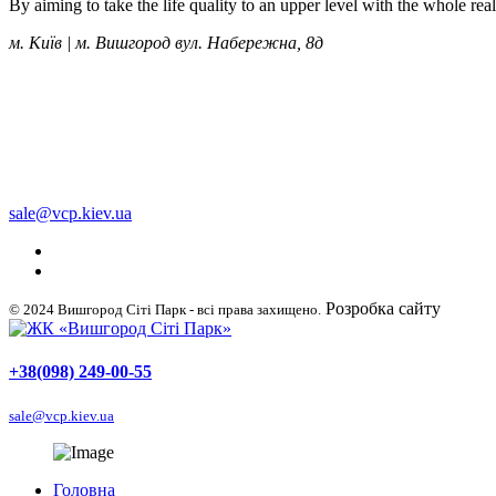
By aiming to take the life quality to an upper level with the whole re
м. Київ | м. Вишгород вул. Набережна, 8д
+38 (050) 249-00-55
+38 (098) 249-00-55
+38 (063) 249-00-55
sale@vcp.kiev.ua
Розробка сайту
WellDig
© 2024 Вишгород Сіті Парк - всі права захищено.
+38(098) 249-00-55
sale@vcp.kiev.ua
Головна