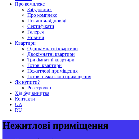
Про комплекс
Забудовник
Про комплекс
Питання-відповіді
Сертифікати
Галерея
Новини
Квартири
Однокімнатні квартири
Двокімнатні квартири
Трикімнатні квартири
Готові квартири
Нежитлові приміщення
Готові нежитлові приміщення
Як купити?
Розстрочка
Хід будівництва
Контакти
UA
RU
Нежитлові приміщення