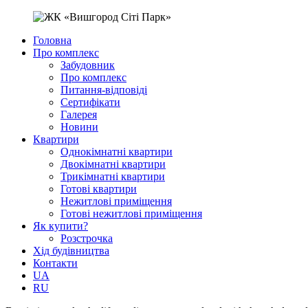
Головна
Про комплекс
Забудовник
Про комплекс
Питання-відповіді
Сертифікати
Галерея
Новини
Квартири
Однокімнатні квартири
Двокімнатні квартири
Трикімнатні квартири
Готові квартири
Нежитлові приміщення
Готові нежитлові приміщення
Як купити?
Розстрочка
Хід будівництва
Контакти
UA
RU