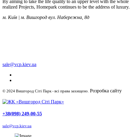
By aiming to take the life quality to an upper level with the whole
realized Projects, Homepark continues to be the address of luxury.
м. Київ | м. Вишгород вул. Набережна, 8д
+38 (050) 249-00-55
+38 (098) 249-00-55
+38 (063) 249-00-55
sale@vcp.kiev.ua
Розробка сайту
© 2024 Вишгород Сіті Парк - всі права захищено.
WellDigital
+38(098) 249-00-55
sale@vcp.kiev.ua