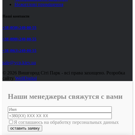
Нежитлові приміщення
Наші контакти
+38 (050) 249-00-55
+38 (098) 249-00-55
+38 (063) 249-00-55
sale@vcp.kiev.ua
© 2026 Вишгород Сіті Парк - всі права захищено.
Розробка
сайту
WellDigital
Наши менеджеры свяжутся с вами
Я соглашаюсь на обработку персональных данных