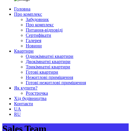
Головна
Про комплекс
Забудовник
Про комплекс
Питання-відповіді
Сертифікати
Галерея
Новини
Квартири
Однокімнатні квартири
Двокімнатні квартири
Трикімнатні квартири
Готові квартири
Нежитлові приміщення
Готові нежитлові приміщення
Як купити?
Розстрочка
Хід будівництва
Контакти
UA
RU
Sales Team