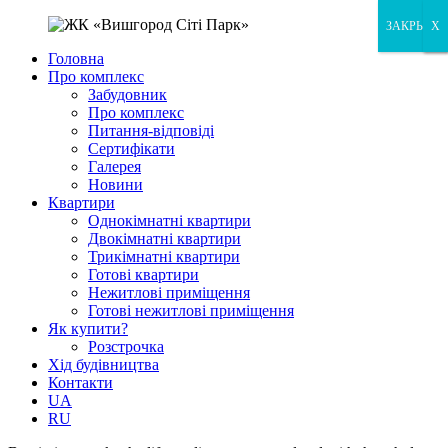
ЗАКРЫТЬ
X
X
Головна
Про комплекс
Забудовник
Про комплекс
Питання-відповіді
Сертифікати
Галерея
Новини
Квартири
Однокімнатні квартири
Двокімнатні квартири
Трикімнатні квартири
Готові квартири
Нежитлові приміщення
Готові нежитлові приміщення
Як купити?
Розстрочка
Хід будівництва
Контакти
UA
RU