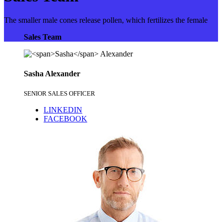
The smaller male cones release pollen, which fertilizes the female
Sales Team
Sasha
Alexander
SENIOR SALES OFFICER
LINKEDIN
FACEBOOK