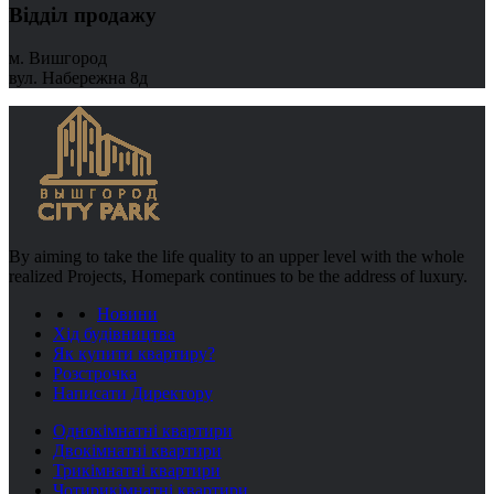
Відділ продажу
м. Вишгород
вул. Набережна 8д
By aiming to take the life quality to an upper level with the whole
realized Projects, Homepark continues to be the address of luxury.
Новини
Хід будівництва
Як купити квартиру?
Розстрочка
Написати Директору
Однокімнатні квартири
Двокімнатні квартири
Трикімнатні квартири
Чотирикімнатні квартири