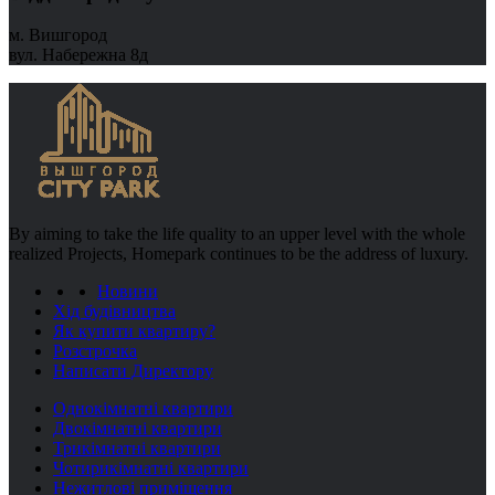
м. Вишгород
вул. Набережна 8д
By aiming to take the life quality to an upper level with the whole
realized Projects, Homepark continues to be the address of luxury.
Новини
Хід будівництва
Як купити квартиру?
Розстрочка
Написати Директору
Однокімнатні квартири
Двокімнатні квартири
Трикімнатні квартири
Чотирикімнатні квартири
Нежитлові приміщення