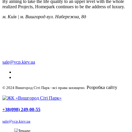
By aiming to take the life quality to an upper level with the whole
realized Projects, Homepark continues to be the address of luxury.
м. Київ | м. Вишгород вул. Набережна, 8д
+38 (050) 249-00-55
+38 (098) 249-00-55
+38 (063) 249-00-55
sale@vcp.kiev.ua
Розробка сайту
© 2024 Вишгород Сіті Парк - всі права захищено.
WellDigital
+38(098) 249-00-55
sale@vcp.kiev.ua