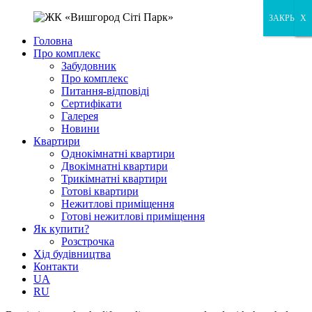
ЗАКРЫТЬ
X
X
Головна
Про комплекс
Забудовник
Про комплекс
Питання-відповіді
Сертифікати
Галерея
Новини
Квартири
Однокімнатні квартири
Двокімнатні квартири
Трикімнатні квартири
Готові квартири
Нежитлові приміщення
Готові нежитлові приміщення
Як купити?
Розстрочка
Хід будівництва
Контакти
UA
RU