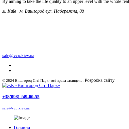
By aiming to take the life quality to an upper level with the whole re
м. Київ | м. Вишгород вул. Набережна, 8д
+38 (050) 249-00-55
+38 (098) 249-00-55
+38 (063) 249-00-55
sale@vcp.kiev.ua
Розробка сайту
WellDig
© 2024 Вишгород Сіті Парк - всі права захищено.
+38(098) 249-00-55
sale@vcp.kiev.ua
Головна