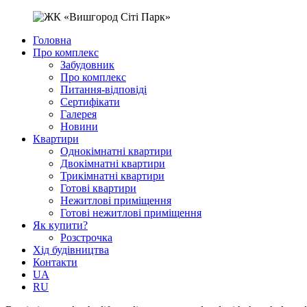
Головна
Про комплекс
Забудовник
Про комплекс
Питання-відповіді
Сертифікати
Галерея
Новини
Квартири
Однокімнатні квартири
Двокімнатні квартири
Трикімнатні квартири
Готові квартири
Нежитлові приміщення
Готові нежитлові приміщення
Як купити?
Розстрочка
Хід будівництва
Контакти
UA
RU