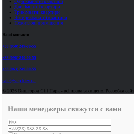
Однокімнатні квартири
Двокімнатні квартири
Трикімнатні квартири
Чотирикімнатні квартири
Нежитлові приміщення
Наші контакти
+38 (050) 249-00-55
+38 (098) 249-00-55
+38 (063) 249-00-55
sale@vcp.kiev.ua
© 2026 Вишгород Сіті Парк - всі права захищено.
Розробка сай
Наши менеджеры свяжутся с вами