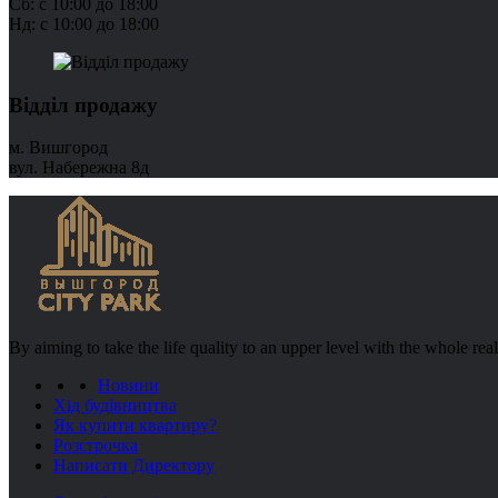
Сб: с 10:00 до 18:00
Нд: с 10:00 до 18:00
Відділ продажу
м. Вишгород
вул. Набережна 8д
By aiming to take the life quality to an upper level with the whole re
Новини
Хід будівництва
Як купити квартиру?
Розстрочка
Написати Директору