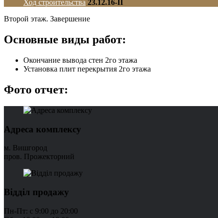
Ход строительства
23.12.16-II
Второй этаж. Завершение
Основные виды работ:
Окончание вывода стен 2го этажа
Установка плит перекрытия 2го этажа
Фото отчет:
Адреса комплексу
м. Вишгород
пров. Прожекторний
Відділ продажу
Пн-Пт: с 9:00 до 20:00