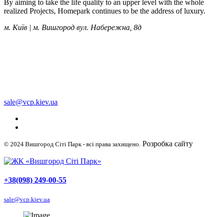
By aiming to take the life quality to an upper level with the whole
realized Projects, Homepark continues to be the address of luxury.
м. Київ | м. Вишгород вул. Набережна, 8д
+38 (050) 249-00-55
+38 (098) 249-00-55
+38 (063) 249-00-55
sale@vcp.kiev.ua
Розробка сайту
© 2024 Вишгород Сіті Парк - всі права захищено.
WellDigital
+38(098) 249-00-55
sale@vcp.kiev.ua