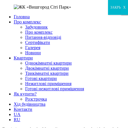
ЗАКРЫТЬ
X
X
Головна
Про комплекс
Забудовник
Про комплекс
Питання-відповіді
Сертифікати
Галерея
Новини
Квартири
Однокімнатні квартири
Двокімнатні квартири
Трикімнатні квартири
Готові квартири
Нежитлові приміщення
Готові нежитлові приміщення
Як купити?
Розстрочка
Хід будівництва
Контакти
UA
RU