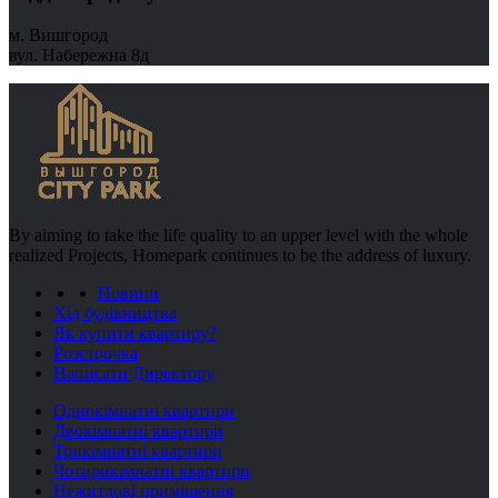
м. Вишгород
вул. Набережна 8д
By aiming to take the life quality to an upper level with the whole
realized Projects, Homepark continues to be the address of luxury.
Новини
Хід будівництва
Як купити квартиру?
Розстрочка
Написати Директору
Однокімнатні квартири
Двокімнатні квартири
Трикімнатні квартири
Чотирикімнатні квартири
Нежитлові приміщення