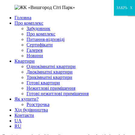
ЗАКРЫТЬ
X
X
Головна
Про комплекс
Забудовник
Про комплекс
Питання-відповіді
Сертифікати
Галерея
Новини
Квартири
Однокімнатні квартири
Двокімнатні квартири
Трикімнатні квартири
Готові квартири
Нежитлові приміщення
Готові нежитлові приміщення
Як купити?
Розстрочка
Хід будівництва
Контакти
UA
RU