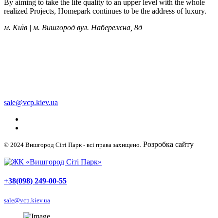
By aiming to take the life quality to an upper level with the whole
realized Projects, Homepark continues to be the address of luxury.
м. Київ | м. Вишгород вул. Набережна, 8д
+38 (050) 249-00-55
+38 (098) 249-00-55
+38 (063) 249-00-55
sale@vcp.kiev.ua
Розробка сайту
© 2024 Вишгород Сіті Парк - всі права захищено.
WellDigital
+38(098) 249-00-55
sale@vcp.kiev.ua