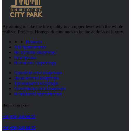
By aiming to take the life quality to an upper level with the whole
realized Projects, Homepark continues to be the address of luxury.
Новини
Хід будівництва
Як купити квартиру?
Розстрочка
Написати Директору
Однокімнатні квартири
Двокімнатні квартири
Трикімнатні квартири
Чотирикімнатні квартири
Нежитлові приміщення
Наші контакти
+38 (050) 249-00-55
+38 (098) 249-00-55