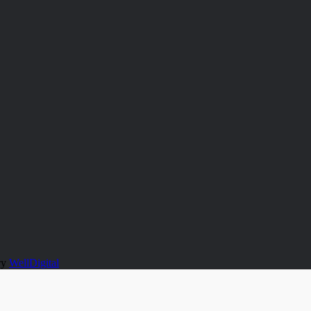
ту
WellDigital