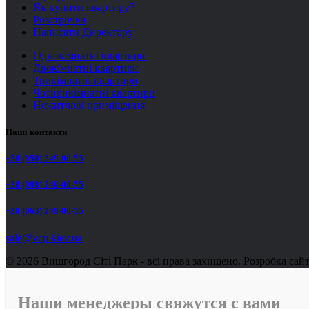
Як купити квартиру?
Розстрочка
Написати Директору
Однокімнатні квартири
Двокімнатні квартири
Трикімнатні квартири
Чотирикімнатні квартири
Нежитлові приміщення
Наші контакти
+38 (050) 249-00-55
+38 (098) 249-00-55
+38 (063) 249-00-55
sale@vcp.kiev.ua
© 2026 Вишгород Сіті Парк - всі права захищено.
Розробка сай
Наши менеджеры свяжутся с вами