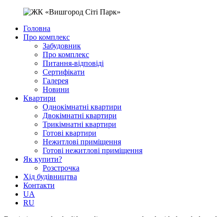
Головна
Про комплекс
Забудовник
Про комплекс
Питання-відповіді
Сертифікати
Галерея
Новини
Квартири
Однокімнатні квартири
Двокімнатні квартири
Трикімнатні квартири
Готові квартири
Нежитлові приміщення
Готові нежитлові приміщення
Як купити?
Розстрочка
Хід будівництва
Контакти
UA
RU