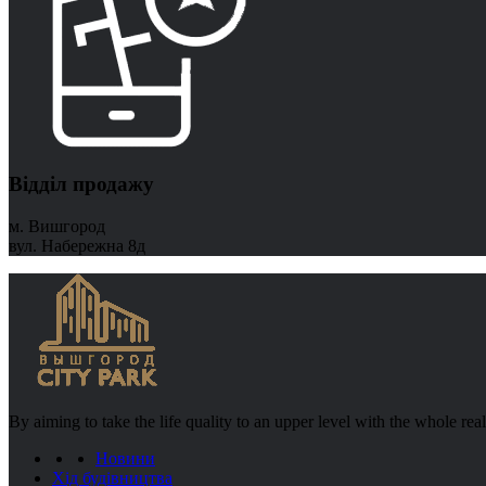
Відділ продажу
м. Вишгород
вул. Набережна 8д
By aiming to take the life quality to an upper level with the whole re
Новини
Хід будівництва