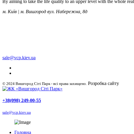
By aiming to take the life quality to an upper level with the whole re
м. Київ | м. Вишгород вул. Набережна, 8д
+38 (050) 249-00-55
+38 (098) 249-00-55
+38 (063) 249-00-55
sale@vcp.kiev.ua
Розробка сайту
WellDig
© 2024 Вишгород Сіті Парк - всі права захищено.
+38(098) 249-00-55
sale@vcp.kiev.ua
Головна