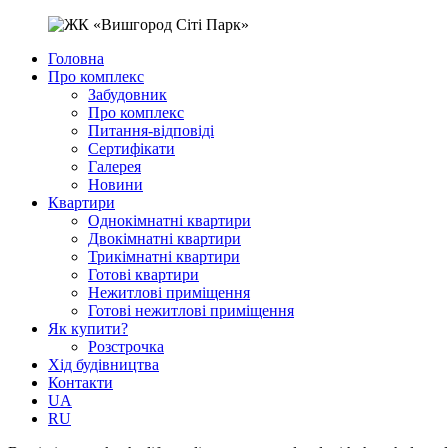
Головна
Про комплекс
Забудовник
Про комплекс
Питання-відповіді
Сертифікати
Галерея
Новини
Квартири
Однокімнатні квартири
Двокімнатні квартири
Трикімнатні квартири
Готові квартири
Нежитлові приміщення
Готові нежитлові приміщення
Як купити?
Розстрочка
Хід будівництва
Контакти
UA
RU