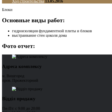
Ход строительства
13.05.2016
Блоки
Основные виды работ:
гидроизоляция фундаментной плиты и блоков
выстраивание стен цоколя дома
Фото отчет:
Адреса комплексу
м. Вишгород
пров. Прожекторний
Відділ продажу
Пн-Пт: с 9:00 до 20:00