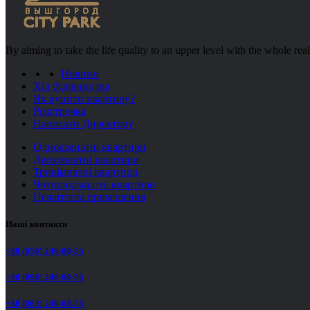
By aiming to take the life quality to an upper level with the whole re
Новини
Хід будівництва
Як купити квартиру?
Розстрочка
Написати Директору
Однокімнатні квартири
Двокімнатні квартири
Трикімнатні квартири
Чотирикімнатні квартири
Нежитлові приміщення
Наші контакти
+38 (050) 249-00-55
+38 (098) 249-00-55
+38 (063) 249-00-55