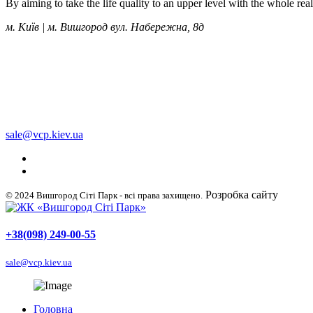
By aiming to take the life quality to an upper level with the whole re
м. Київ | м. Вишгород вул. Набережна, 8д
+38 (050) 249-00-55
+38 (098) 249-00-55
+38 (063) 249-00-55
sale@vcp.kiev.ua
Розробка сайту
WellDig
© 2024 Вишгород Сіті Парк - всі права захищено.
+38(098) 249-00-55
sale@vcp.kiev.ua
Головна