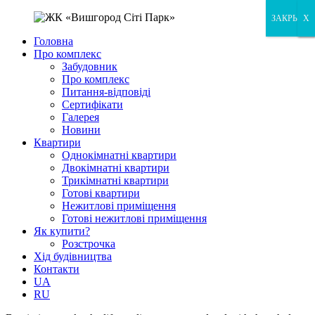
ЗАКРЫТЬ
X
X
Головна
Про комплекс
Забудовник
Про комплекс
Питання-відповіді
Сертифікати
Галерея
Новини
Квартири
Однокімнатні квартири
Двокімнатні квартири
Трикімнатні квартири
Готові квартири
Нежитлові приміщення
Готові нежитлові приміщення
Як купити?
Розстрочка
Хід будівництва
Контакти
UA
RU