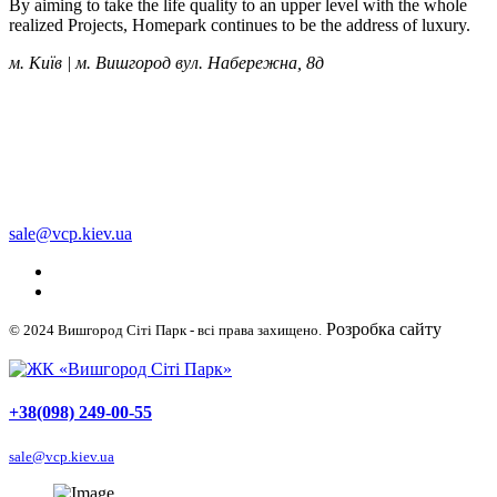
By aiming to take the life quality to an upper level with the whole
realized Projects, Homepark continues to be the address of luxury.
м. Київ | м. Вишгород вул. Набережна, 8д
+38 (050) 249-00-55
+38 (098) 249-00-55
+38 (063) 249-00-55
sale@vcp.kiev.ua
Розробка сайту
© 2024 Вишгород Сіті Парк - всі права захищено.
WellDigital
+38(098) 249-00-55
sale@vcp.kiev.ua