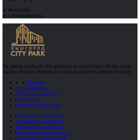
м. Вишгород
вул. Набережна 8д
By aiming to take the life quality to an upper level with the whole
realized Projects, Homepark continues to be the address of luxury.
Новини
Хід будівництва
Як купити квартиру?
Розстрочка
Написати Директору
Однокімнатні квартири
Двокімнатні квартири
Трикімнатні квартири
Чотирикімнатні квартири
Нежитлові приміщення