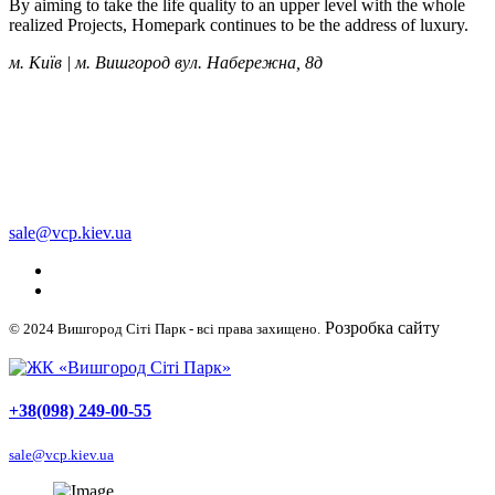
By aiming to take the life quality to an upper level with the whole
realized Projects, Homepark continues to be the address of luxury.
м. Київ | м. Вишгород вул. Набережна, 8д
+38 (050) 249-00-55
+38 (098) 249-00-55
+38 (063) 249-00-55
sale@vcp.kiev.ua
Розробка сайту
© 2024 Вишгород Сіті Парк - всі права захищено.
WellDigital
+38(098) 249-00-55
sale@vcp.kiev.ua