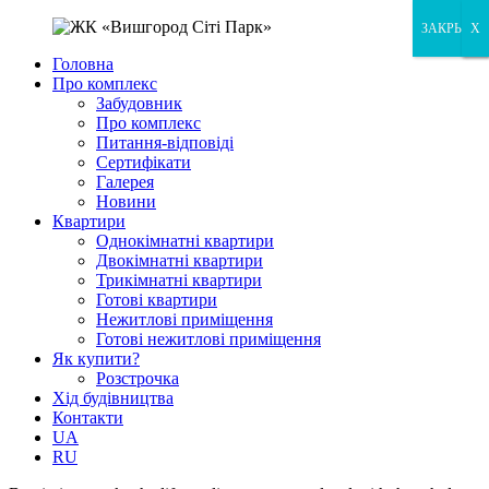
ЗАКРЫТЬ
X
X
Головна
Про комплекс
Забудовник
Про комплекс
Питання-відповіді
Сертифікати
Галерея
Новини
Квартири
Однокімнатні квартири
Двокімнатні квартири
Трикімнатні квартири
Готові квартири
Нежитлові приміщення
Готові нежитлові приміщення
Як купити?
Розстрочка
Хід будівництва
Контакти
UA
RU