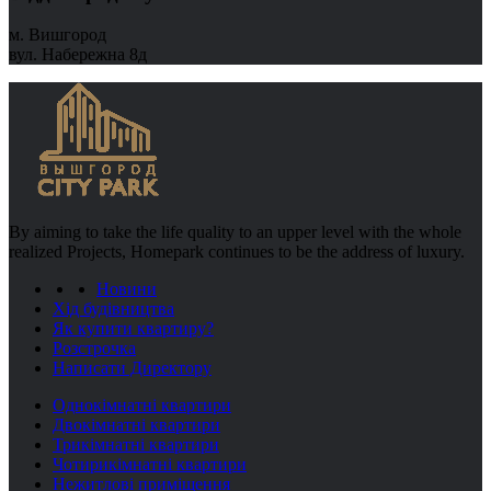
м. Вишгород
вул. Набережна 8д
By aiming to take the life quality to an upper level with the whole
realized Projects, Homepark continues to be the address of luxury.
Новини
Хід будівництва
Як купити квартиру?
Розстрочка
Написати Директору
Однокімнатні квартири
Двокімнатні квартири
Трикімнатні квартири
Чотирикімнатні квартири
Нежитлові приміщення