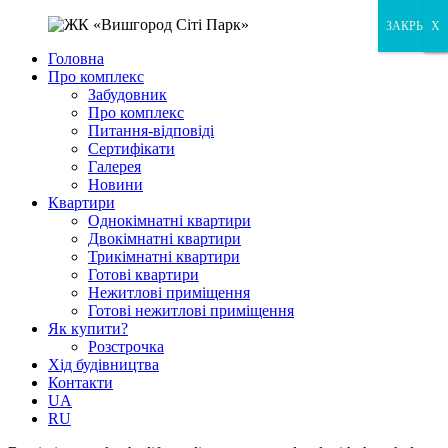
ЗАКРЫТЬ
X
X
Головна
Про комплекс
Забудовник
Про комплекс
Питання-відповіді
Сертифікати
Галерея
Новини
Квартири
Однокімнатні квартири
Двокімнатні квартири
Трикімнатні квартири
Готові квартири
Нежитлові приміщення
Готові нежитлові приміщення
Як купити?
Розстрочка
Хід будівництва
Контакти
UA
RU