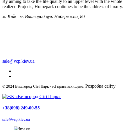
By aiming to take the life quality to an upper level with the whole
realized Projects, Homepark continues to be the address of luxury.
м. Київ | м. Вишгород вул. Набережна, 8д
+38 (050) 249-00-55
+38 (098) 249-00-55
+38 (063) 249-00-55
sale@vcp.kiev.ua
Розробка сайту
© 2024 Вишгород Сіті Парк - всі права захищено.
WellDigital
+38(098) 249-00-55
sale@vcp.kiev.ua