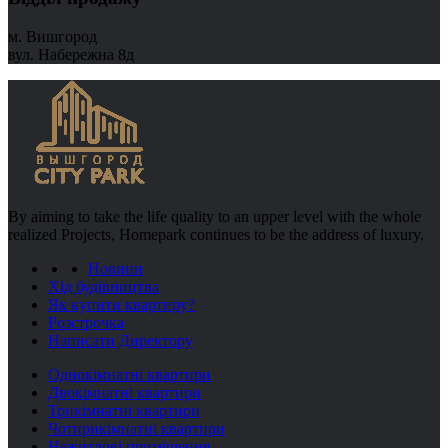
м. Вишгород
вул. Набережна 8д
By aiming to take the life quality to an upper level with the whole
realized Projects, Homepark continues to be the address of luxury.
Новини
Хід будівництва
Як купити квартиру?
Розстрочка
Написати Директору
Однокімнатні квартири
Двокімнатні квартири
Трикімнатні квартири
Чотирикімнатні квартири
Нежитлові приміщення