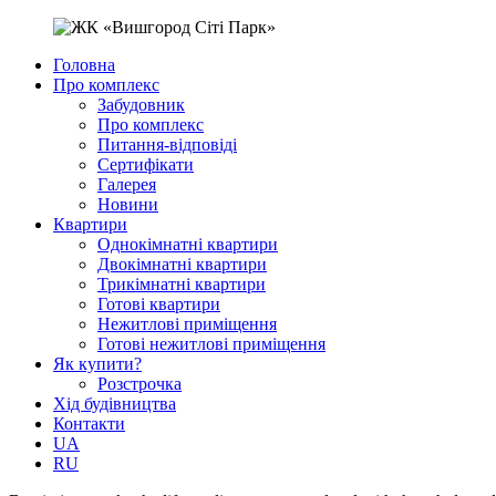
Головна
Про комплекс
Забудовник
Про комплекс
Питання-відповіді
Сертифікати
Галерея
Новини
Квартири
Однокімнатні квартири
Двокімнатні квартири
Трикімнатні квартири
Готові квартири
Нежитлові приміщення
Готові нежитлові приміщення
Як купити?
Розстрочка
Хід будівництва
Контакти
UA
RU