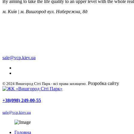
By aiming to take the life quality to an upper level with the whole re
м. Київ | м. Вишгород вул. Набережна, 8д
+38 (050) 249-00-55
+38 (098) 249-00-55
+38 (063) 249-00-55
sale@vcp.kiev.ua
Розробка сайту
WellDig
© 2024 Вишгород Сіті Парк - всі права захищено.
+38(098) 249-00-55
sale@vcp.kiev.ua
Головна