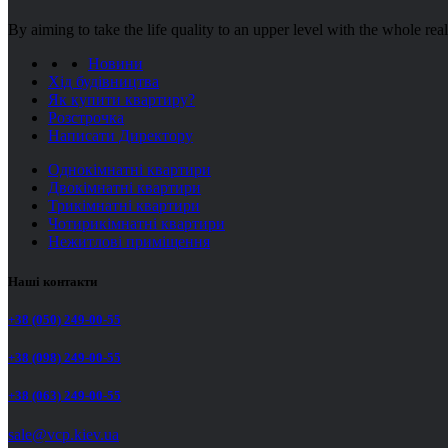
By aiming to take the life quality to an upper level with the whole re
Новини
Хід будівництва
Як купити квартиру?
Розстрочка
Написати Директору
Однокімнатні квартири
Двокімнатні квартири
Трикімнатні квартири
Чотирикімнатні квартири
Нежитлові приміщення
Наші контакти
+38 (050) 249-00-55
+38 (098) 249-00-55
+38 (063) 249-00-55
sale@vcp.kiev.ua