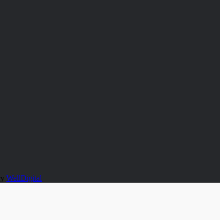
ту
WellDigital