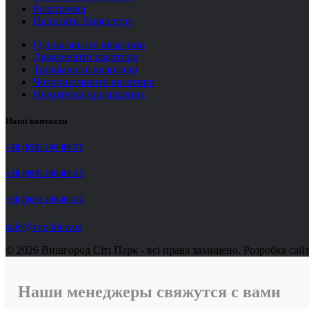
Розстрочка
Написати Директору
Однокімнатні квартири
Двокімнатні квартири
Трикімнатні квартири
Чотирикімнатні квартири
Нежитлові приміщення
Наші контакти
+38 (050) 249-00-55
+38 (098) 249-00-55
+38 (063) 249-00-55
sale@vcp.kiev.ua
© 2026 Вишгород Сіті Парк - всі права захищено.
Розробка сай
Наши менеджеры свяжутся с вами