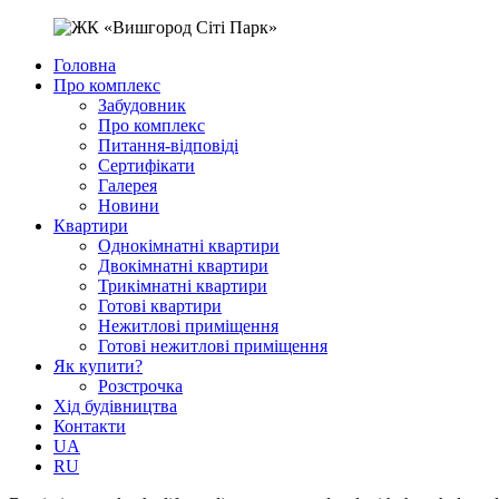
Головна
Про комплекс
Забудовник
Про комплекс
Питання-відповіді
Сертифікати
Галерея
Новини
Квартири
Однокімнатні квартири
Двокімнатні квартири
Трикімнатні квартири
Готові квартири
Нежитлові приміщення
Готові нежитлові приміщення
Як купити?
Розстрочка
Хід будівництва
Контакти
UA
RU