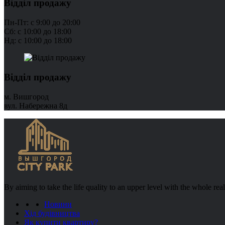
Відділ продажу
Пн-Пт: с 9:00 до 20:00
Сб: с 10:00 до 18:00
Нд: с 10:00 до 18:00
Відділ продажу
м. Вишгород
вул. Набережна 8д
By aiming to take the life quality to an upper level with the whole re
Новини
Хід будівництва
Як купити квартиру?