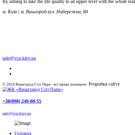
By aiming to take the life quality to an upper level with the whole re
м. Київ | м. Вишгород вул. Набережна, 8д
+38 (050) 249-00-55
+38 (098) 249-00-55
+38 (063) 249-00-55
sale@vcp.kiev.ua
Розробка сайту
WellDig
© 2024 Вишгород Сіті Парк - всі права захищено.
+38(098) 249-00-55
sale@vcp.kiev.ua
Головна