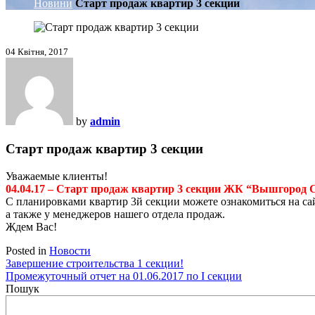
Новини
Старт продаж квартир 3 секции
04 Квітня, 2017
by
admin
Старт продаж квартир 3 секции
Уважаемые клиенты!
04.04.17 – Старт продаж квартир 3 секции ЖК “Вышгород 
С планировками квартир 3й секции можете ознакомиться на са
а также у менеджеров нашего отдела продаж.
Ждем Вас!
Posted in
Новости
Навігація
Завершение строительства 1 секции!
Промежуточный отчет на 01.06.2017 по І секции
записів
Пошук