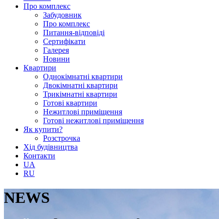
Про комплекс
Забудовник
Про комплекс
Питання-відповіді
Сертифікати
Галерея
Новини
Квартири
Однокімнатні квартири
Двокімнатні квартири
Трикімнатні квартири
Готові квартири
Нежитлові приміщення
Готові нежитлові приміщення
Як купити?
Розстрочка
Хід будівництва
Контакти
UA
RU
NEWS