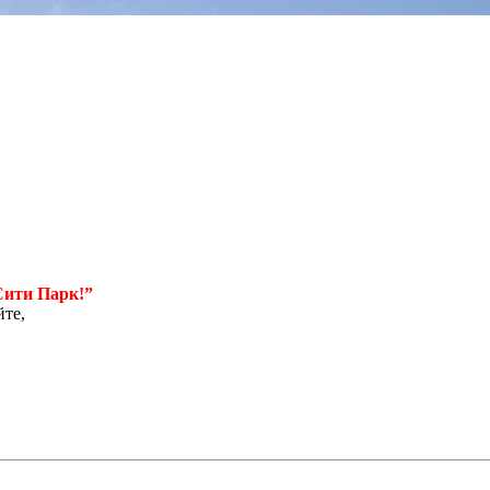
Сити Парк!”
йте,