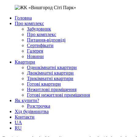
Головна
Про комплекс
Забудовник
Про комплекс
Питання-відповіді
Сертифікати
Галерея
Новини
Квартири
Однокімнатні квартири
Двокімнатні квартири
Трикімнатні квартири
Готові квартири
Нежитлові приміщення
Готові нежитлові приміщення
Як купити?
Розстрочка
Хід будівництва
Контакти
UA
RU