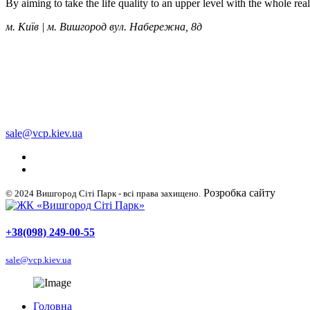
By aiming to take the life quality to an upper level with the whole re
м. Київ | м. Вишгород вул. Набережна, 8д
+38 (050) 249-00-55
+38 (098) 249-00-55
+38 (063) 249-00-55
sale@vcp.kiev.ua
Розробка сайту
WellDig
© 2024 Вишгород Сіті Парк - всі права захищено.
+38(098) 249-00-55
sale@vcp.kiev.ua
Головна