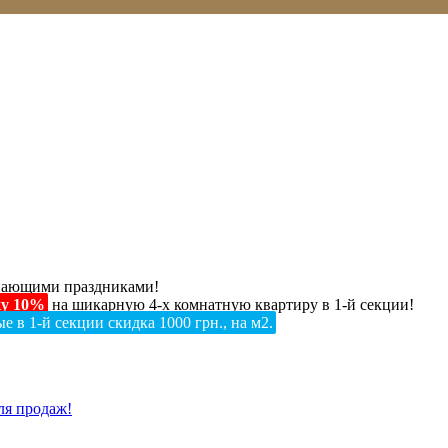
упающими праздниками!
ку 10%
на шикарную 4‑х комнатную квартиру в 1‑й секции!
е в 1-й секции скидка 1000 грн., на м2.
ля продаж!