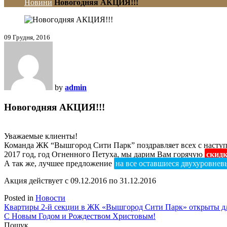
Новини
Новогодняя АКЦИЯ!!!
09 Грудня, 2016
by
admin
Новогодняя АКЦИЯ!!!
Уважаемые клиенты!
Команда ЖК “Вышгород Сити Парк” поздравляет всех с наст
2017 год, год Огненного Петуха, мы дарим Вам горячую
скид
А так же, лучшее предложение
на все оставшиеся двухуровневы
Акция действует с 09.12.2016 по 31.12.2016
Posted in
Новости
Навігація
Квартиры 2-й секции в ЖК «Вышгород Сити Парк» открыты д
С Новым Годом и Рождеством Христовым!
записів
Пошук