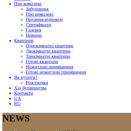
Про комплекс
Забудовник
Про комплекс
Питання-відповіді
Сертифікати
Галерея
Новини
Квартири
Однокімнатні квартири
Двокімнатні квартири
Трикімнатні квартири
Готові квартири
Нежитлові приміщення
Готові нежитлові приміщення
Як купити?
Розстрочка
Хід будівництва
Контакти
UA
RU
NEWS