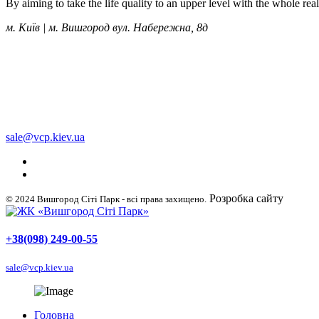
By aiming to take the life quality to an upper level with the whole re
м. Київ | м. Вишгород вул. Набережна, 8д
+38 (050) 249-00-55
+38 (098) 249-00-55
+38 (063) 249-00-55
sale@vcp.kiev.ua
Розробка сайту
WellDig
© 2024 Вишгород Сіті Парк - всі права захищено.
+38(098) 249-00-55
sale@vcp.kiev.ua
Головна