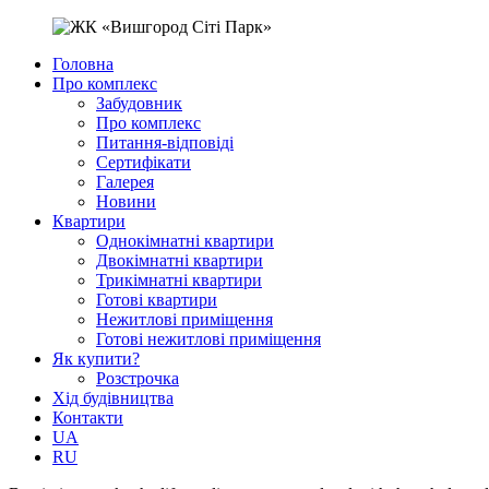
Головна
Про комплекс
Забудовник
Про комплекс
Питання-відповіді
Сертифікати
Галерея
Новини
Квартири
Однокімнатні квартири
Двокімнатні квартири
Трикімнатні квартири
Готові квартири
Нежитлові приміщення
Готові нежитлові приміщення
Як купити?
Розстрочка
Хід будівництва
Контакти
UA
RU