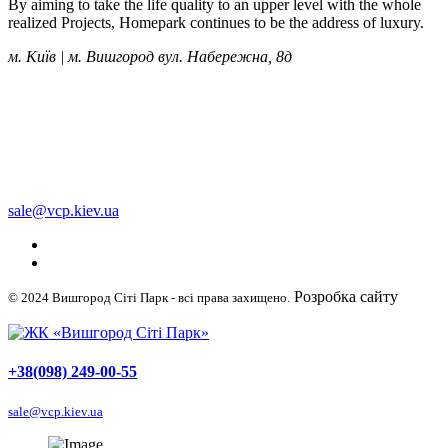
By aiming to take the life quality to an upper level with the whole
realized Projects, Homepark continues to be the address of luxury.
м. Київ | м. Вишгород вул. Набережна, 8д
+38 (050) 249-00-55
+38 (098) 249-00-55
+38 (063) 249-00-55
sale@vcp.kiev.ua
Розробка сайту
© 2024 Вишгород Сіті Парк - всі права захищено.
WellDigital
+38(098) 249-00-55
sale@vcp.kiev.ua