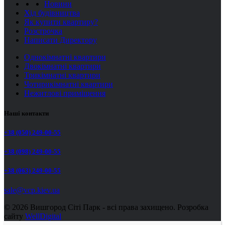
Новини
Хід будівництва
Як купити квартиру?
Розстрочка
Написати Директору
Однокімнатні квартири
Двокімнатні квартири
Трикімнатні квартири
Чотирикімнатні квартири
Нежитлові приміщення
Наші контакти
+38 (050) 249-00-55
+38 (098) 249-00-55
+38 (063) 249-00-55
sale@vcp.kiev.ua
© 2026 Вишгород Сіті Парк - всі права захищено.
Розробка
сайту
WellDigital