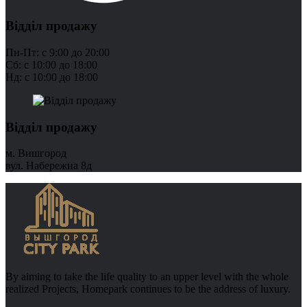
Відділ продажу
Пн-Пт: с 9:00 до 20:00
Сб: с 10:00 до 18:00
Нд: с 10:00 до 18:00
Відділ продажу
м. Вишгород
вул. Набережна 8д
By aiming to take the life quality to an upper level with the whole
realized Projects, Homepark continues to be the address of luxury.