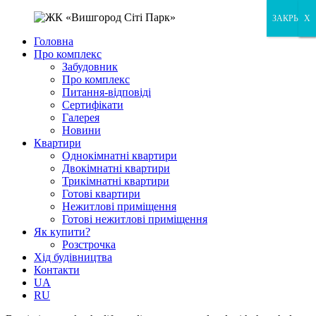
ЗАКРЫТЬ
X
X
Головна
Про комплекс
Забудовник
Про комплекс
Питання-відповіді
Сертифікати
Галерея
Новини
Квартири
Однокімнатні квартири
Двокімнатні квартири
Трикімнатні квартири
Готові квартири
Нежитлові приміщення
Готові нежитлові приміщення
Як купити?
Розстрочка
Хід будівництва
Контакти
UA
RU