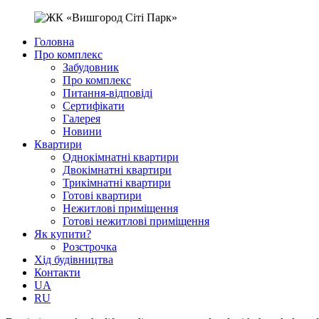
Головна
Про комплекс
Забудовник
Про комплекс
Питання-відповіді
Сертифікати
Галерея
Новини
Квартири
Однокімнатні квартири
Двокімнатні квартири
Трикімнатні квартири
Готові квартири
Нежитлові приміщення
Готові нежитлові приміщення
Як купити?
Розстрочка
Хід будівництва
Контакти
UA
RU