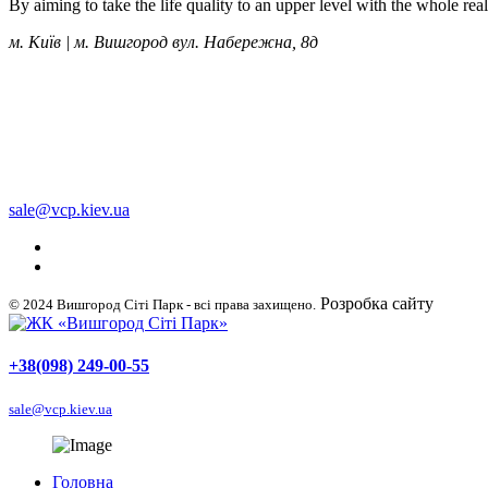
By aiming to take the life quality to an upper level with the whole re
м. Київ | м. Вишгород вул. Набережна, 8д
+38 (050) 249-00-55
+38 (098) 249-00-55
+38 (063) 249-00-55
sale@vcp.kiev.ua
Розробка сайту
WellDig
© 2024 Вишгород Сіті Парк - всі права захищено.
+38(098) 249-00-55
sale@vcp.kiev.ua
Головна