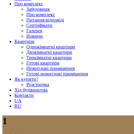
Про комплекс
Забудовник
Про комплекс
Питання-відповіді
Сертифікати
Галерея
Новини
Квартири
Однокімнатні квартири
Двокімнатні квартири
Трикімнатні квартири
Готові квартири
Нежитлові приміщення
Готові нежитлові приміщення
Як купити?
Розстрочка
Хід будівництва
Контакти
UA
RU
1