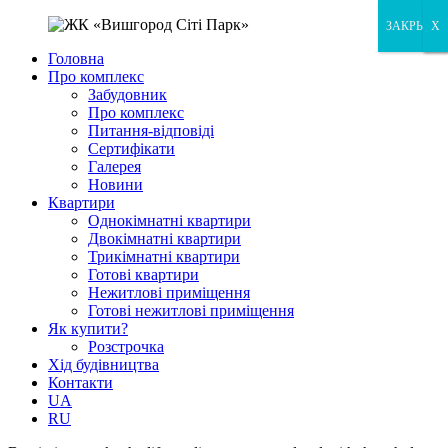
ЗАКРЫТЬ
X
X
Головна
Про комплекс
Забудовник
Про комплекс
Питання-відповіді
Сертифікати
Галерея
Новини
Квартири
Однокімнатні квартири
Двокімнатні квартири
Трикімнатні квартири
Готові квартири
Нежитлові приміщення
Готові нежитлові приміщення
Як купити?
Розстрочка
Хід будівництва
Контакти
UA
RU