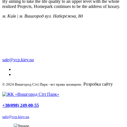
By aiming to take the life quality to an upper level with the whole
realized Projects, Homepark continues to be the address of luxury.
м. Київ | м. Вишгород вул. Набережна, 8д
+38 (050) 249-00-55
+38 (098) 249-00-55
+38 (063) 249-00-55
sale@vcp.kiev.ua
Розробка сайту
© 2024 Вишгород Сіті Парк - всі права захищено.
WellDigital
+38(098) 249-00-55
sale@vcp.kiev.ua