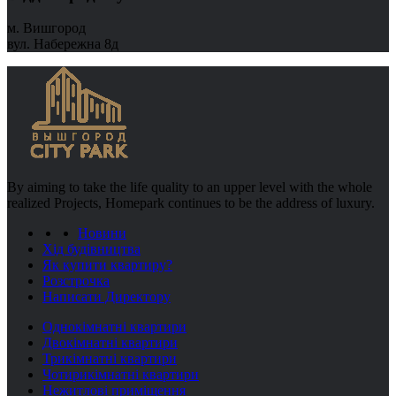
м. Вишгород
вул. Набережна 8д
By aiming to take the life quality to an upper level with the whole
realized Projects, Homepark continues to be the address of luxury.
Новини
Хід будівництва
Як купити квартиру?
Розстрочка
Написати Директору
Однокімнатні квартири
Двокімнатні квартири
Трикімнатні квартири
Чотирикімнатні квартири
Нежитлові приміщення