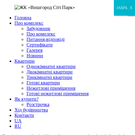
ЗАКРЫТЬ
X
X
Головна
Про комплекс
Забудовник
Про комплекс
Питання-відповіді
Сертифікати
Галерея
Новини
Квартири
Однокімнатні квартири
Двокімнатні квартири
Трикімнатні квартири
Готові квартири
Нежитлові приміщення
Готові нежитлові приміщення
Як купити?
Розстрочка
Хід будівництва
Контакти
UA
RU