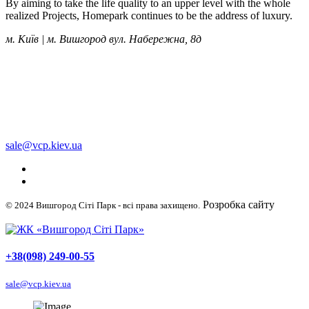
By aiming to take the life quality to an upper level with the whole
realized Projects, Homepark continues to be the address of luxury.
м. Київ | м. Вишгород вул. Набережна, 8д
+38 (050) 249-00-55
+38 (098) 249-00-55
+38 (063) 249-00-55
sale@vcp.kiev.ua
Розробка сайту
© 2024 Вишгород Сіті Парк - всі права захищено.
WellDigital
+38(098) 249-00-55
sale@vcp.kiev.ua