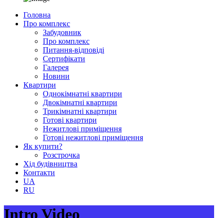
Головна
Про комплекс
Забудовник
Про комплекс
Питання-відповіді
Сертифікати
Галерея
Новини
Квартири
Однокімнатні квартири
Двокімнатні квартири
Трикімнатні квартири
Готові квартири
Нежитлові приміщення
Готові нежитлові приміщення
Як купити?
Розстрочка
Хід будівництва
Контакти
UA
RU
Intro Video