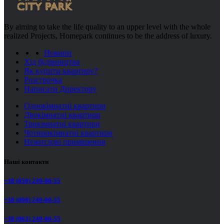
By aiming to take the life quality to an upper level with the whole
realized Projects, Homepark continues to be the address of luxury.
Новини
Хід будівництва
Як купити квартиру?
Розстрочка
Написати Директору
Однокімнатні квартири
Двокімнатні квартири
Трикімнатні квартири
Чотирикімнатні квартири
Нежитлові приміщення
Наші контакти
+38 (050) 249-00-55
+38 (098) 249-00-55
+38 (063) 249-00-55