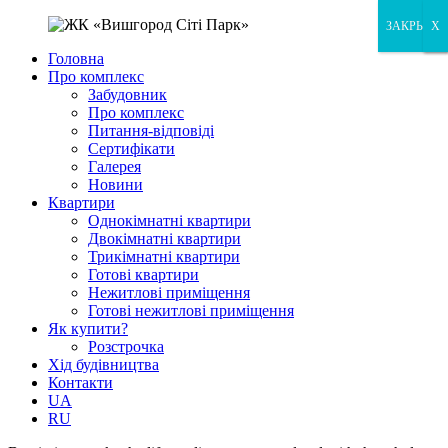
ЗАКРЫТЬ
X
X
Головна
Про комплекс
Забудовник
Про комплекс
Питання-відповіді
Сертифікати
Галерея
Новини
Квартири
Однокімнатні квартири
Двокімнатні квартири
Трикімнатні квартири
Готові квартири
Нежитлові приміщення
Готові нежитлові приміщення
Як купити?
Розстрочка
Хід будівництва
Контакти
UA
RU