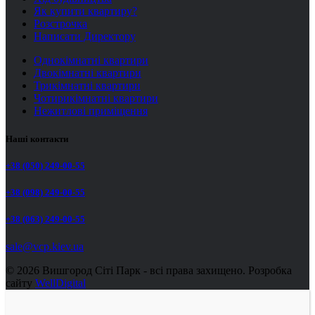
Як купити квартиру?
Розстрочка
Написати Директору
Однокімнатні квартири
Двокімнатні квартири
Трикімнатні квартири
Чотирикімнатні квартири
Нежитлові приміщення
Наші контакти
+38 (050) 249-00-55
+38 (098) 249-00-55
+38 (063) 249-00-55
sale@vcp.kiev.ua
© 2026 Вишгород Сіті Парк - всі права захищено.
Розробка
сайту
WellDigital