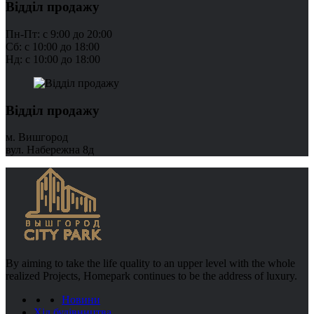
Відділ продажу
Пн-Пт: с 9:00 до 20:00
Сб: с 10:00 до 18:00
Нд: с 10:00 до 18:00
Відділ продажу
м. Вишгород
вул. Набережна 8д
By aiming to take the life quality to an upper level with the whole
realized Projects, Homepark continues to be the address of luxury.
Новини
Хід будівництва