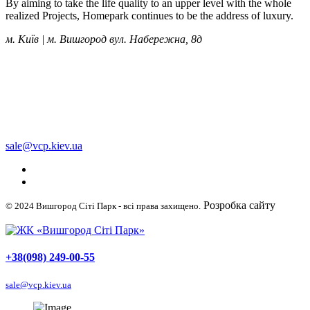
By aiming to take the life quality to an upper level with the whole
realized Projects, Homepark continues to be the address of luxury.
м. Київ | м. Вишгород вул. Набережна, 8д
+38 (050) 249-00-55
+38 (098) 249-00-55
+38 (063) 249-00-55
sale@vcp.kiev.ua
Розробка сайту
© 2024 Вишгород Сіті Парк - всі права захищено.
WellDigital
+38(098) 249-00-55
sale@vcp.kiev.ua